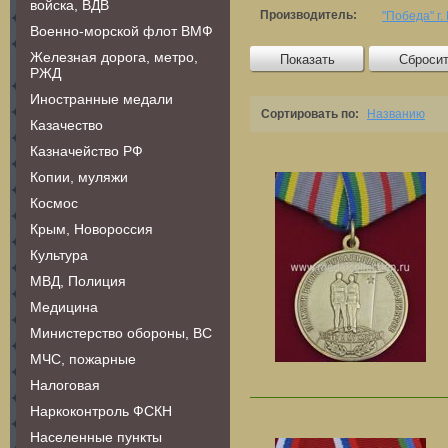
войска, ВДВ
Производитель:
"Победа" г.
Военно-морской флот ВМФ
Железная дорога, метро,
Показать
Сброси
РЖД
Иностранные медали
Сортировать по:
Названию
Казачество
Казначейство РФ
Копии, муляжи
Космос
Крым, Новороссия
Культура
МВД, Полиция
Медицина
Министерство обороны, ВС
МЧС, пожарные
Налоговая
Наркоконтроль ФСКН
Населенные пункты