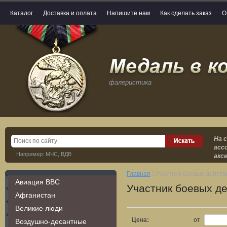
Каталог
Доставка и оплата
Напишите нам
Как сделать заказ
О
фалеристика
На 
асс
Например: МЧС, ВДВ
акс
Главная
\ Участник боевых действ
Авиация ВВС
Участник боевых д
Афганистан
Великие люди
Цена:
от
Воздушно-десантные