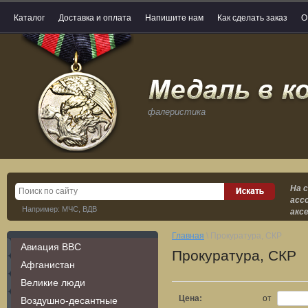
Каталог
Доставка и оплата
Напишите нам
Как сделать заказ
О
фалеристика
На 
асс
Например: МЧС, ВДВ
акс
Главная
\ Прокуратура, СКР
Авиация ВВС
Прокуратура, СКР
Афганистан
Великие люди
Цена:
от
Воздушно-десантные