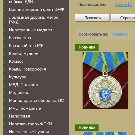
войска, ВДВ
Производитель:
Орел и Ко
Военно-морской флот ВМФ
Железная дорога, метро,
Показать
Сброси
РЖД
Иностранные медали
Сортировать по:
Названию
Казачество
Казначейство РФ
Новинка
Копии, муляжи
Космос
Крым, Новороссия
Культура
МВД, Полиция
Медицина
Министерство обороны, ВС
МЧС, пожарные
Налоговая
Наркоконтроль ФСКН
Новинка
Населенные пункты