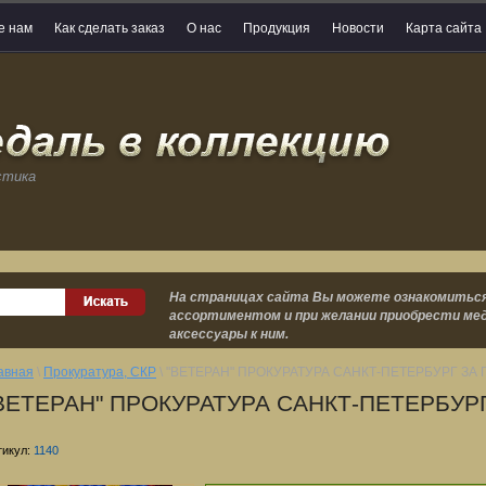
е нам
Как сделать заказ
О нас
Продукция
Новости
Карта сайта
стика
На страницах сайта Вы можете ознакомиться
ассортиментом и при желании приобрести мед
аксессуары к ним.
авная
\
Прокуратура, СКР
\ "ВЕТЕРАН" ПРОКУРАТУРА САНКТ-ПЕТЕРБУРГ ЗА 
ВЕТЕРАН" ПРОКУРАТУРА САНКТ-ПЕТЕРБУР
тикул:
1140