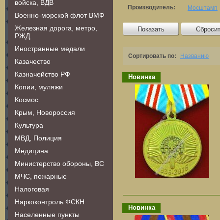
войска, ВДВ
Производитель:
Мосштамп
Военно-морской флот ВМФ
Железная дорога, метро,
Показать
Сброси
РЖД
Иностранные медали
Сортировать по:
Названию
Казачество
Казначейство РФ
Новинка
Копии, муляжи
Космос
Крым, Новороссия
Культура
МВД, Полиция
Медицина
Министерство обороны, ВС
МЧС, пожарные
Налоговая
Наркоконтроль ФСКН
Новинка
Населенные пункты