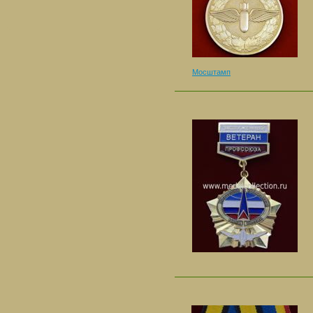
Мосштамп