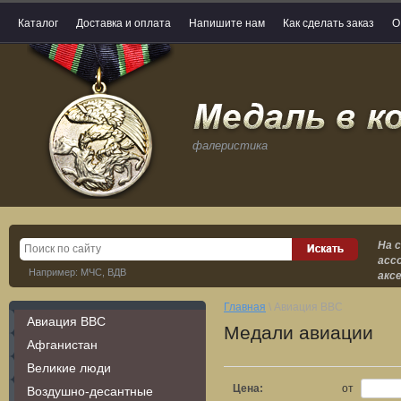
Каталог
Доставка и оплата
Напишите нам
Как сделать заказ
О
фалеристика
На 
асс
Например: МЧС, ВДВ
акс
Главная
\ Авиация ВВС
Авиация ВВС
Медали авиации
Афганистан
Великие люди
Цена:
от
Воздушно-десантные