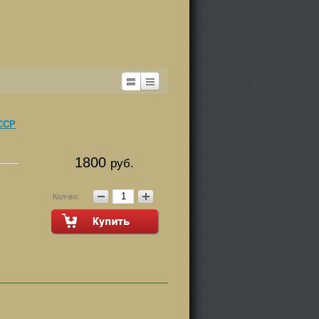
СССР
1800
руб.
Кол-во: