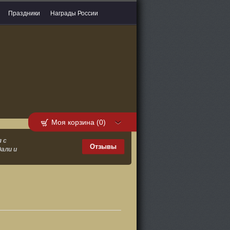
Праздники
Награды России
Моя корзина (0)
 с
Отзывы
али и