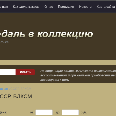
е нам
Как сделать заказ
О нас
Продукция
Новости
Карта сайта
стика
На страницах сайта Вы можете ознакомиться
ассортиментом и при желании приобрести мед
аксессуары к ним.
авная
\ СССР, ВЛКСМ
ССР, ВЛКСМ
Цена:
от
до
руб.