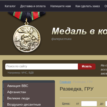
Каталог
Доставка и оплата
Напишите нам
Как сделать заказ
О
фалеристика
На 
асс
Например: МЧС, ВДВ
акс
Главная
\ Разведка, ГРУ
Авиация ВВС
Разведка, ГРУ
Афганистан
Великие люди
Цена:
от
до
Воздушно-десантные