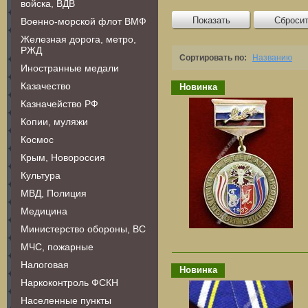
войска, ВДВ
Показать
Сброси
Военно-морской флот ВМФ
Железная дорога, метро,
РЖД
Сортировать по:
Названию
Иностранные медали
Казачество
Новинка
Казначейство РФ
Копии, муляжи
Космос
Крым, Новороссия
Культура
МВД, Полиция
Медицина
Министерство обороны, ВС
МЧС, пожарные
Налоговая
Новинка
Наркоконтроль ФСКН
Населенные пункты