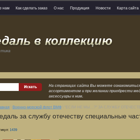
е нам
Как сделать заказ
О нас
Продукция
Новости
Карта сайта
стика
На страницах сайта Вы можете ознакомиться
ассортиментом и при желании приобрести мед
аксессуары к ним.
авная
\
Военно-морской флот ВМФ
\ "ЕСЛИ НЕ МЫ....?" ЗА СЛУЖБУ ОТЕЧЕ
едаль за службу отечеству специальные ча
тикул:
1439