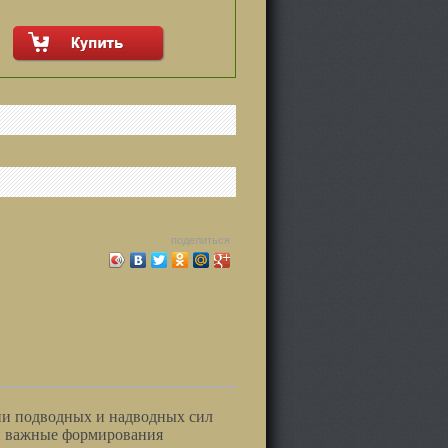
поделиться
ии подводных и надводных сил
ки важные формирования