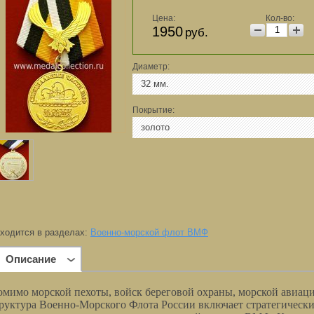
Цена:
Кол-во:
1950
руб.
Диаметр:
32 мм.
Покрытие:
золото
ходится в разделах:
Военно-морской флот ВМФ
Описание
мимо морской пехоты, войск береговой охраны, морской авиац
руктура Военно-Морского Флота России включает стратегичес