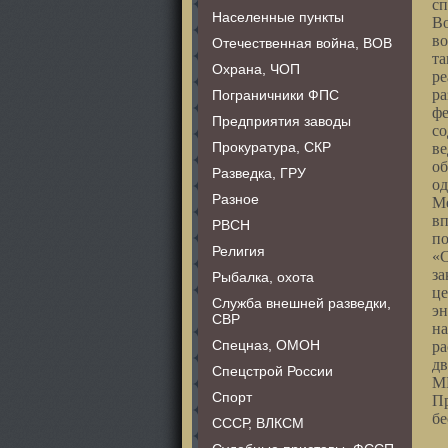
сп
Населенные пункты
Во
во
Отечественная война, ВОВ
та
Охрана, ЧОП
ре
ра
Пограничники ФПС
фе
Предприятия заводы
со
Прокуратура, СКР
ве
об
Разведка, ГРУ
од
Разное
Ме
вп
РВСН
по
Религия
«С
за
Рыбалка, охота
це
Служба внешней разведки,
э
СВР
на
Спецназ, ОМОН
ра
дв
Спецстрой России
МЫ
Спорт
Пр
бе
СССР, ВЛКСМ