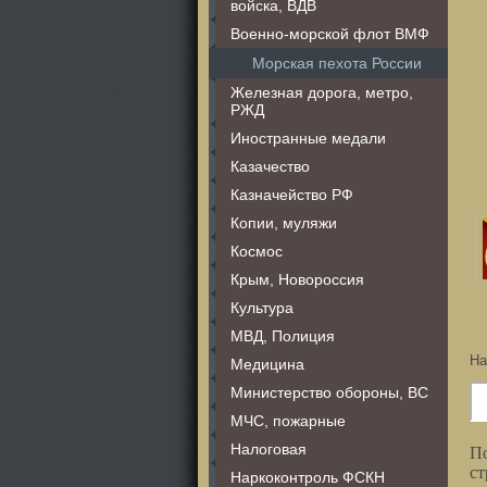
войска, ВДВ
Военно-морской флот ВМФ
Морская пехота России
Железная дорога, метро,
РЖД
Иностранные медали
Казачество
Казначейство РФ
Копии, муляжи
Космос
Крым, Новороссия
Культура
МВД, Полиция
На
Медицина
Министерство обороны, ВС
МЧС, пожарные
Налоговая
По
ст
Наркоконтроль ФСКН