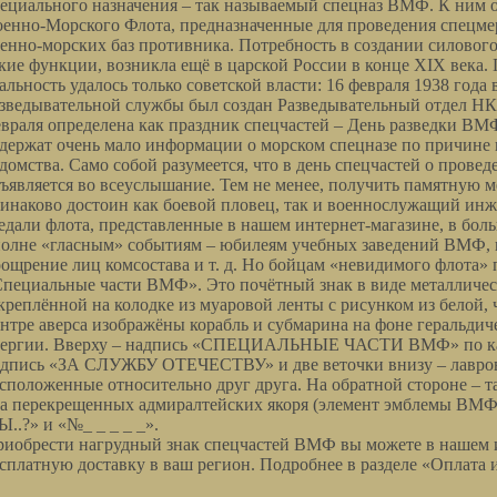
ециального назначения – так называемый спецназ ВМФ. К ним о
енно-Морского Флота, предназначенные для проведения спецме
енно-морских баз противника. Потребность в создании силовог
кие функции, возникла ещё в царской России в конце XIX века. 
альность удалось только советской власти: 16 февраля 1938 года 
зведывательной службы был создан Разведывательный отдел Н
враля определена как праздник спецчастей – День разведки В
держат очень мало информации о морском спецназе по причине
домства. Само собой разумеется, что в день спецчастей о прове
ъявляется во всеуслышание. Тем не менее, получить памятную ме
инаково достоин как боевой пловец, так и военнослужащий и
дали флота, представленные в нашем интернет-магазине, в бол
олне «гласным» событиям – юбилеям учебных заведений ВМФ, 
ощрение лиц комсостава и т. д. Но бойцам «невидимого флота» п
пециальные части ВМФ». Это почётный знак в виде металлическ
креплённой на колодке из муаровой ленты с рисунком из белой, 
нтре аверса изображёны корабль и субмарина на фоне геральдич
нергии. Вверху – надпись «СПЕЦИАЛЬНЫЕ ЧАСТИ ВМФ» по кан
дпись «ЗА СЛУЖБУ ОТЕЧЕСТВУ» и две веточки внизу – лавров
сположенные относительно друг друга. На обратной стороне – т
а перекрещенных адмиралтейских якоря (элемент эмблемы ВМ
..?» и «№_ _ _ _ _».
иобрести нагрудный знак спецчастей ВМФ вы можете в нашем 
сплатную доставку в ваш регион. Подробнее в разделе «Оплата и