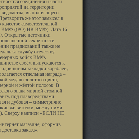
тносятся соединения и части
роприятий на территории
о ведомства, выполняющего
Претворить же этот замысел в
в качестве самостоятельной
К ВМФ ((РО) НК ВМФ). Дата 16
МФ. Открытые источники
 повышенной секретности
дении празднований также не
даль за службу отечеству
нженерных войск ВМФ.
ьшинстве своём выпускаются к
годовщинам закладки кораблей,
олагается отдельная награда –
ой медали золотого цвета,
чёрной и жёлтой полосок. В
еского знака мирной атомной
ту, под плавсредствами
ая и дубовая – симметрично
акие же веточки, между ними
Ф). Сверху надписи «ЕСЛИ НЕ
интернет-магазине, оформив
 доставка заказа».