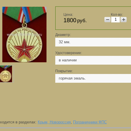
Цена:
Кол-во:
1800
руб.
Диаметр:
32 мм.
Удостоверение:
в наличии
Покрытие:
горячая эмаль.
ходится в разделах:
Крым, Новороссия
,
Пограничники ФПС