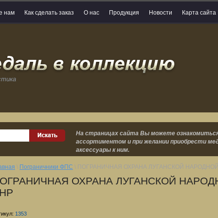
е нам
Как сделать заказ
О нас
Продукция
Новости
Карта сайта
стика
На страницах сайта Вы можете ознакомиться
ассортиментом и при желании приобрести мед
аксессуары к ним.
авная
\
Пограничники ФПС
\ ПОГРАНИЧНАЯ ОХРАНА ЛУГАНСКОЙ НАРОДНОЙ
ОГРАНИЧНАЯ ОХРАНА ЛУГАНСКОЙ НАРОД
НР
тикул:
1353